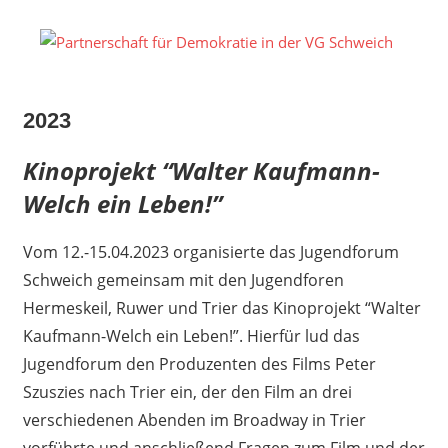
Zum
Inhalt
P
springen
fü
2023
D
Kinoprojekt “Walter Kaufmann-
in
Welch ein Leben!”
d
Vom 12.-15.04.2023 organisierte das Jugendforum
V
Schweich gemeinsam mit den Jugendforen
S
Hermeskeil, Ruwer und Trier das Kinoprojekt “Walter
Kaufmann-Welch ein Leben!”. Hierfür lud das
Jugendforum den Produzenten des Films Peter
Szuszies nach Trier ein, der den Film an drei
verschiedenen Abenden im Broadway in Trier
vorführte und anschließend Fragen zum Film und der