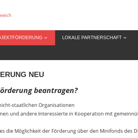
Partnerschaft
für
OJEKTFÖRDERUNG
LOKALE PARTNERSCHAFT
Demokratie
in
der
ERUNG NEU
VG
Förderung beantragen?
Schweich
nicht-staatlichen Organisationen
nen und andere Interessierte in Kooperation mit gemeinnü
t es die Möglichkeit der Förderung über den Minifonds des D