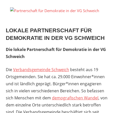
Zum
Inhalt
P
springen
fü
LOKALE PARTNERSCHAFT FÜR
D
DEMOKRATIE IN DER VG SCHWEICH
in
Die lokale Partnerschaft für Demokratie in der VG
d
Schweich
V
Die
Verbandsgemeinde Schweich
besteht aus 19
Ortsgemeinden. Sie hat ca. 29.000 Einwohner*innen
S
und ist ländlich geprägt. Bürger*innen engagieren
sich in vielen verschiedenen Bereichen. So befassen
sich Menschen mit dem
demografischen Wandel
, von
dem einzelne Orte unterschiedlich stark betroffen
sind. Die Verbandsgemeinde beschäftigt sich seit