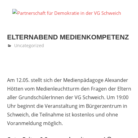
Zum
Inhalt
P
springen
fü
ELTERNABEND MEDIENKOMPETENZ
D
Mai 12, 2026
Denise Löwen
Uncategorized
in
d
Am 12.05. stellt sich der Medienpädagoge Alexander
V
Hötten vom Medienleuchtturm den Fragen der Eltern
S
aller GrundschülerInnen der VG Schweich. Um 19:00
Uhr beginnt die Veranstaltung im Bürgerzentrum in
Schweich, die Teilnahme ist kostenlos und ohne
Voranmeldung möglich.