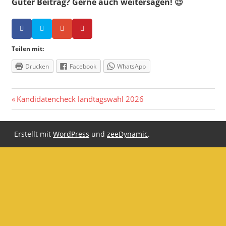
Guter Beitrag? Gerne auch weitersagen! 😉
Teilen mit:
Drucken
Facebook
WhatsApp
Beitragsnavigation
Vorheriger
Kandidatencheck landtagswahl 2026
Beitrag:
Erstellt mit
WordPress
und
zeeDynamic
.