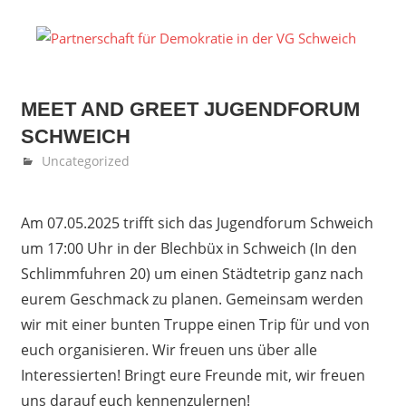
Zum
Inhalt
P
springen
fü
MEET AND GREET JUGENDFORUM
D
SCHWEICH
in
April 23, 2025
Denise Löwen
Uncategorized
d
Am 07.05.2025 trifft sich das Jugendforum Schweich
V
um 17:00 Uhr in der Blechbüx in Schweich (In den
Schlimmfuhren 20) um einen Städtetrip ganz nach
S
eurem Geschmack zu planen. Gemeinsam werden
wir mit einer bunten Truppe einen Trip für und von
euch organisieren. Wir freuen uns über alle
Interessierten! Bringt eure Freunde mit, wir freuen
uns darauf euch kennenzulernen!