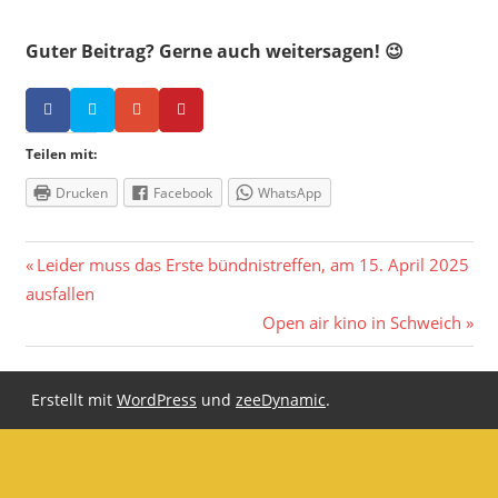
Guter Beitrag? Gerne auch weitersagen! 😉
Teilen mit:
Drucken
Facebook
WhatsApp
Beitragsnavigation
Vorheriger
Leider muss das Erste bündnistreffen, am 15. April 2025
Beitrag:
ausfallen
Nächster
Open air kino in Schweich
Beitrag:
Erstellt mit
WordPress
und
zeeDynamic
.