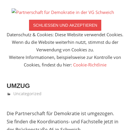
Zum
Inhalt
P
springen
fü
Datenschutz & Cookies: Diese Website verwendet Cookies.
D
Wenn du die Website weiterhin nutzt, stimmst du der
Verwendung von Cookies zu.
in
Weitere Informationen, beispielsweise zur Kontrolle von
d
Cookies, findest du hier:
Cookie-Richtlinie
V
UMZUG
S
Juni 15, 2022
Denise Löwen
Uncategorized
Die Partnerschaft für Demokratie ist umgezogen.
Sie finden die Koordinations- und Fachstelle jetzt in
der Brückenstraße 46 in Schweich.