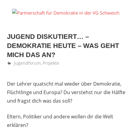
Zum
Inhalt
P
springen
fü
JUGEND DISKUTIERT… –
D
DEMOKRATIE HEUTE – WAS GEHT
in
MICH DAS AN?
November 17, 2016
Dirk Marmann
Jugendforum
,
Projekte
d
V
Der Lehrer quatscht mal wieder über Demokratie,
Flüchtlinge und Europa? Du verstehst nur die Hälfte
S
und fragst dich was das soll?
Eltern, Politiker und andere wollen dir die Welt
erklären?