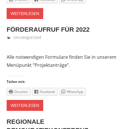
WEITERLESEN
FÖRDERAUFRUF FÜR 2022
November 19, 2021
Denise Löwen
Uncategorized
Alle notwendigen Formulare finden Sie in unserem
Menüpunkt “Projektanträge”.
Teilen mit:
Drucken
Facebook
WhatsApp
WEITERLESEN
REGIONALE