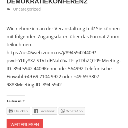
DEMOKRATIEKONFERENZ
Oktober 25, 2021
Denise Löwen
Uncategorized
Wie nehme ich an der Veranstaltung teil? Sie können
mit folgenden Zugangsdaten über das Format Zoom
teilnehmen:
https://us06web.zoom.us/j/89459424409?
pwd=YUIyYXZISTVLdENab2xaTFcyTDhZQT09 Meeting-
ID: 894 5942 4409Kenncode: 564992 Telefonische
Einwahl:+49 69 7104 9922 oder +49 69 3807
9883Meeting-ID: 894 5942
Teilen mit:
Drucken
Facebook
WhatsApp
WEITERLESEN