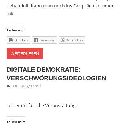
behandelt. Kann man noch ins Gespräch kommen
mit
Teilen mit:
Drucken
Facebook
WhatsApp
WEITERLESEN
DIGITALE DEMOKRATIE:
VERSCHWÖRUNGSIDEOLOGIEN
April 4, 2022
Denise Löwen
Uncategorized
Leider entfällt die Veranstaltung.
Teilen mit: