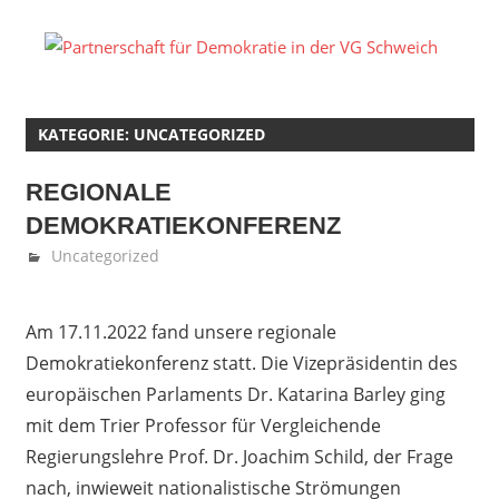
Zum
Inhalt
P
springen
fü
KATEGORIE: UNCATEGORIZED
D
REGIONALE
in
DEMOKRATIEKONFERENZ
d
Oktober 26, 2022
Denise Löwen
Uncategorized
V
Am 17.11.2022 fand unsere regionale
S
Demokratiekonferenz statt. Die Vizepräsidentin des
europäischen Parlaments Dr. Katarina Barley ging
mit dem Trier Professor für Vergleichende
Regierungslehre Prof. Dr. Joachim Schild, der Frage
nach, inwieweit nationalistische Strömungen