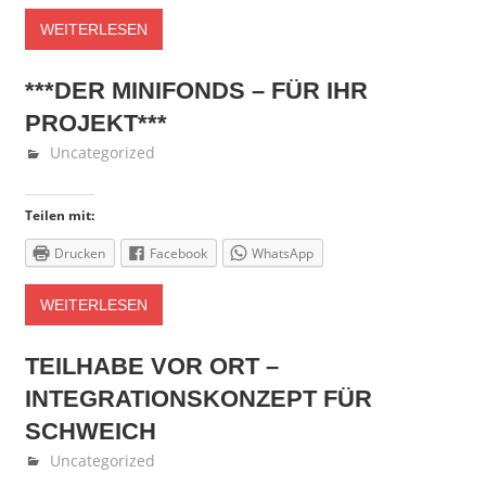
WEITERLESEN
***DER MINIFONDS – FÜR IHR
PROJEKT***
September 14, 2018
Fedor Gehlen
Uncategorized
Teilen mit:
Drucken
Facebook
WhatsApp
WEITERLESEN
TEILHABE VOR ORT –
INTEGRATIONSKONZEPT FÜR
SCHWEICH
August 28, 2018
Fedor Gehlen
Uncategorized