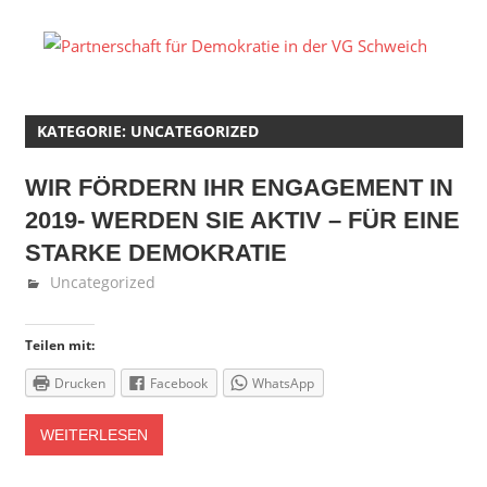
Zum
Inhalt
P
springen
fü
KATEGORIE: UNCATEGORIZED
D
WIR FÖRDERN IHR ENGAGEMENT IN
in
2019- WERDEN SIE AKTIV – FÜR EINE
d
STARKE DEMOKRATIE
Dezember 19, 2018
Fedor Gehlen
Uncategorized
V
S
Teilen mit:
Drucken
Facebook
WhatsApp
WEITERLESEN