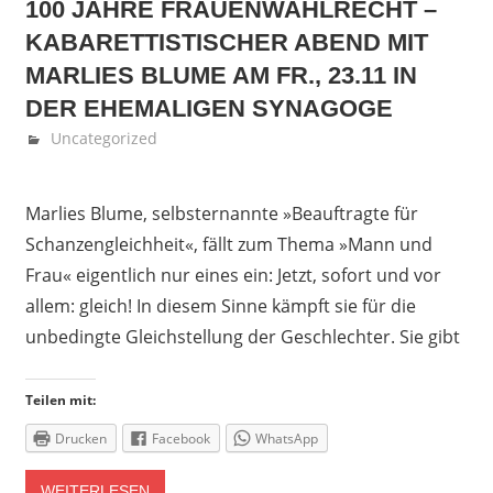
100 JAHRE FRAUENWAHLRECHT –
KABARETTISTISCHER ABEND MIT
MARLIES BLUME AM FR., 23.11 IN
DER EHEMALIGEN SYNAGOGE
November 22, 2018
Fedor Gehlen
Uncategorized
Marlies Blume, selbsternannte »Beauftragte für
Schanzengleichheit«, fällt zum Thema »Mann und
Frau« eigentlich nur eines ein: Jetzt, sofort und vor
allem: gleich! In diesem Sinne kämpft sie für die
unbedingte Gleichstellung der Geschlechter. Sie gibt
Teilen mit:
Drucken
Facebook
WhatsApp
WEITERLESEN