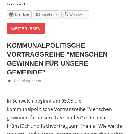
Teilen mit:
Drucken
Facebook
WhatsApp
WEITERLESEN
KOMMUNALPOLITISCHE
VORTRAGSREIHE “MENSCHEN
GEWINNEN FÜR UNSERE
GEMEINDE”
April 3, 2018
Fedor Gehlen
Uncategorized
In Schweich beginnt am 05.05 die
kommunalpolitische Vortragsreihe “Menschen
gewinnen für unsere Gemeinden” mit einem
Frühstück und Fachvortrag zum Thema “Wie werde